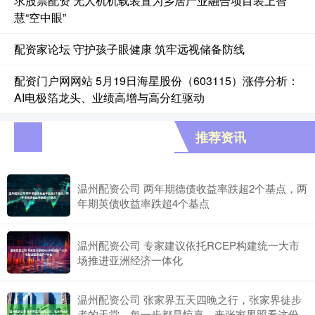
求股票配资 无人机机载装置为乡居产业融合项目装上智
慧“空中眼”
配资家论坛 守护孩子眼健康 筑牢远视储备防线
配资门户网网站 5月19日海星股份（603115）涨停分析：
AI电极箔龙头、业绩高增与高分红驱动
推荐资讯
温州配资公司 两年期德债收益率跌超2个基点，两
年期英债收益率跌超4个基点
温州配资公司 专家建议依托RCEP构建统一大市
场推进亚洲经济一体化
温州配资公司 张家界五天四晚之行，张家界徒步
者的天堂，每一步都是惊喜，来张家界照看这份