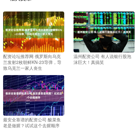
配资论坛推荐网 俄罗斯向乌克
温州配资公司 有人说银行股泡
兰发射2枚朝鲜KN-23导弹，导
沫巨大！真搞笑
致乌克兰一家人丧生
最安全靠谱的配资公司 酸菜鱼
老是做腥？试试这个去腥顺序